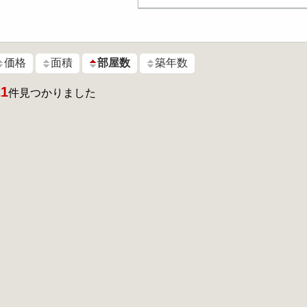
価格
面積
部屋数
築年数
21
件見つかりました