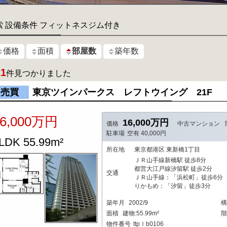
索 設備条件 フィットネスジム付き
価格
面積
部屋数
築年数
21
件見つかりました
売買
東京ツインパークス レフトウイング 21F
16,000万円
16,000万円
価格
中古マンション
駐車場
空有 40,000円
LDK 55.99m²
所在地
東京都港区 東新橋1丁目
ＪＲ山手線新橋駅 徒歩8分
都営大江戸線汐留駅 徒歩2分
交通
ＪＲ山手線：「浜松町」徒歩6分
りかもめ：「汐留」徒歩3分
築年月
2002/9
構
面積
建物:55.99m²
階
物件番号
ttpｌb0106