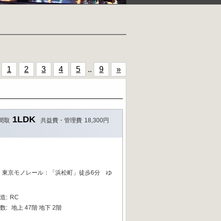
1
2
3
4
5
..
9
»
1LDK
間取
共益費・管理費
18,300円
 東京モノレール：「浜松町」徒歩6分 ゆ
造
:
RC
数:
地上 47階 地下 2階