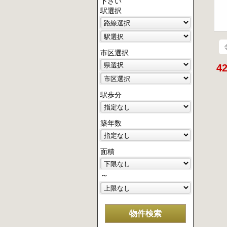
下さい
駅選択
市区選択
4
駅歩分
築年数
面積
～