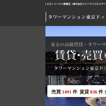
| ピタットハウス新橋店（株式会社スリーワイズエステ
売買
1491
件
賃貸
836
件