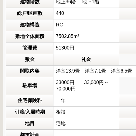
建物階数
地上36階 地下1階
総戸/区画数
440
建物構造
RC
敷地全体面積
7502.85m²
管理費
51300円
敷金
礼金
間取内容
洋室13.9畳 洋室7.1畳 洋室6.5
33000円 33,000円～
駐車場
70,000円
住宅保険料
年
引渡/入居時期
相談
地目
宅地
都市計画