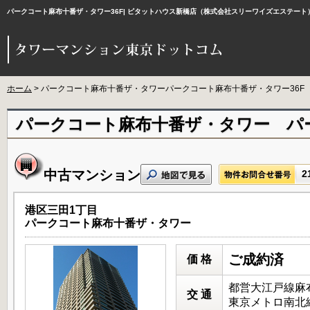
パークコート麻布十番ザ・タワー36F| ピタットハウス新橋店（株式会社スリーワイズエステー
ホーム
> パークコート麻布十番ザ・タワーパークコート麻布十番ザ・タワー36F
パークコート麻布十番ザ・タワー パ
中古マンション
2
港区三田1丁目
パークコート麻布十番ザ・タワー
ご成約済
価 格
都営大江戸線麻布
交 通
東京メトロ南北線