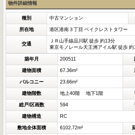
物件詳細情報
種別
中古マンション
所在地
港区港南３丁目 ベイクレストタワー
ＪＲ山手線品川駅 徒歩 約13分
交通
東京モノレール天王洲アイル駅 徒歩 約
築年月
200511
建物面積
67.36m²
バルコニー
23.66m²
建物階数
地上40階 地下1階
総戸/区画数
594
建物構造
RC
敷地全体面積
6102.72m²