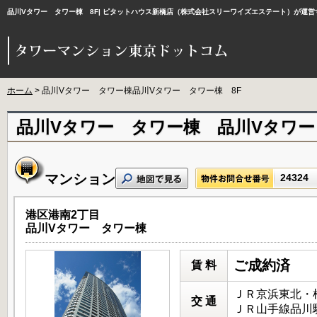
品川Vタワー タワー棟 8F| ピタットハウス新橋店（株式会社スリーワイズエステート）が運
ホーム
> 品川Vタワー タワー棟品川Vタワー タワー棟 8F
品川Vタワー タワー棟 品川Vタワー
マンション
24324
港区港南2丁目
品川Vタワー タワー棟
ご成約済
賃 料
ＪＲ京浜東北・根
交 通
ＪＲ山手線品川駅