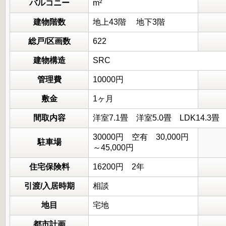
バルコニー
m²
建物階数
地上43階 地下3階
総戸/区画数
622
建物構造
SRC
管理費
10000円
敷金
1ヶ月
間取内容
洋室7.1畳 洋室5.0畳 LDK1
30000円 空有 30,000円
駐車場
～45,000円
住宅保険料
16200円 2年
引渡/入居時期
相談
地目
宅地
都市計画