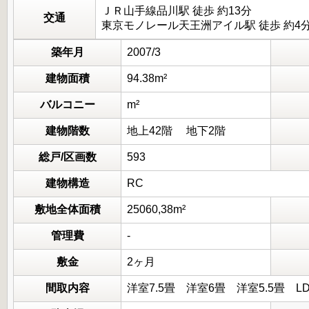
ＪＲ山手線品川駅 徒歩 約13分
交通
東京モノレール天王洲アイル駅 徒歩 約4
築年月
2007/3
建物面積
94.38m²
バルコニー
m²
建物階数
地上42階 地下2階
総戸/区画数
593
建物構造
RC
敷地全体面積
25060,38m²
管理費
-
敷金
2ヶ月
間取内容
洋室7.5畳 洋室6畳 洋室5.5畳 