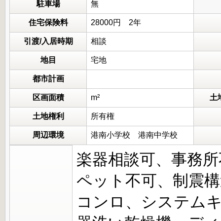
駐車場
無
住宅保険料
28000円 2年
引渡/入居時期
相談
地目
宅地
都市計画
区画面積
m²
土
土地権利
所有権
周辺環境
港南小学校 港南中学校
楽器相談可、事務所
ペット不可、制震構
コンロ、システムキ