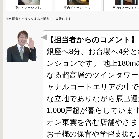
室内イメージです。
室内イメージです。
室内イメージです
※各画像をクリックすると拡大して表示します
【担当者からのコメント
銀座へ8分、お台場へ4分
ンションです。 地上180mの
なる超高層のツインタワー
ャナルコートエリアの中で
な立地でありながら辰巳運
1,000戸超が暮らしてい
オン東雲を含む店舗やさま
お子様の保育や学習支援な