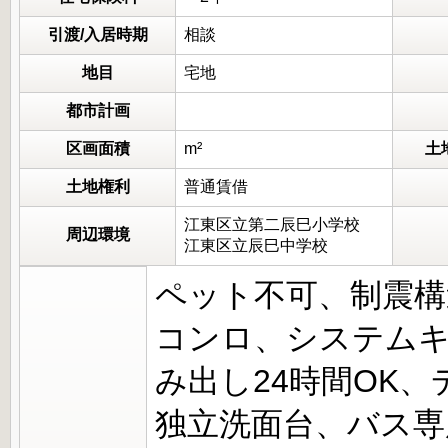
引渡/入居時期
相談
地目
宅地
都市計画
区画面積
m²
土
土地権利
普通賃借
江東区立第二辰巳小学校
周辺環境
江東区立辰巳中学校
ペット不可、制震構
コンロ、システム
み出し24時間OK
独立洗面台、バス専