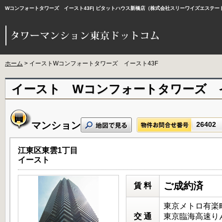
Wコンフォートタワーズ イースト43F| ピタットハウス新橋店（株式会社スリーワイズエステ
ホーム
> イーストWコンフォートタワーズ イースト43F
イースト Wコンフォートタワーズ イ
マンション
26402
江東区東雲1丁目
イースト
ご成約済
賃 料
東京メトロ有楽町
交 通
東京臨海高速りん