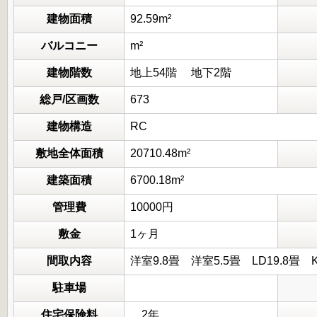
建物面積
92.59m²
バルコニー
m²
建物階数
地上54階 地下2階
総戸/区画数
673
建物構造
RC
敷地全体面積
20710.48m²
建築面積
6700.18m²
管理費
10000円
敷金
1ヶ月
間取内容
洋室9.8畳 洋室5.5畳 LD1
駐車場
住宅保険料
2年