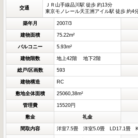
ＪＲ山手線品川駅 徒歩 約13分
交通
東京モノレール天王洲アイル駅 徒歩 約4
築年月
2007/3
建物面積
75.22m²
バルコニー
5.93m²
建物階数
地上42階 地下2階
総戸/区画数
593
建物構造
RC
敷地全体面積
25060,38m²
管理費
15520円
敷金
礼金
間取内容
洋室7.5畳 洋室5.0畳 LD1