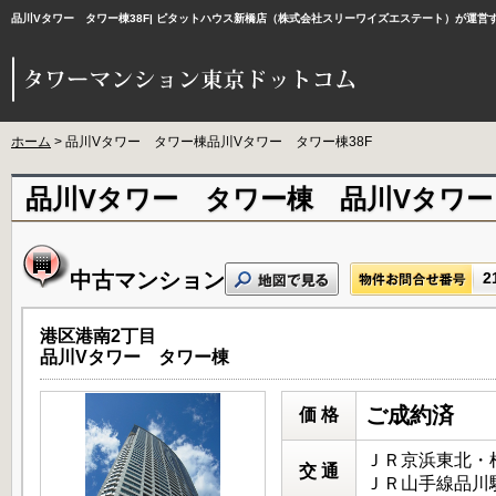
品川Vタワー タワー棟38F| ピタットハウス新橋店（株式会社スリーワイズエステート）が運
ホーム
> 品川Vタワー タワー棟品川Vタワー タワー棟38F
品川Vタワー タワー棟 品川Vタワー
中古マンション
2
港区港南2丁目
品川Vタワー タワー棟
ご成約済
価 格
ＪＲ京浜東北・根
交 通
ＪＲ山手線品川駅