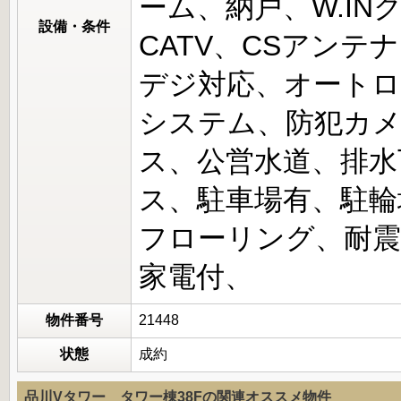
ーム、納戸、W.I
設備・条件
CATV、CSアンテ
デジ対応、オートロ
システム、防犯カ
ス、公営水道、排水
ス、駐車場有、駐輪
フローリング、耐震
家電付、
物件番号
21448
状態
成約
品川Vタワー タワー棟38Fの関連オススメ物件