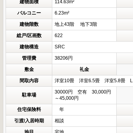
建物面積
114.63m²
バルコニー
6.23m²
建物階数
地上43階 地下3階
総戸/区画数
622
建物構造
SRC
管理費
38206円
敷金
礼金
間取内容
洋室10畳 洋室6.5畳 洋室5.8畳
30000円 空有 30,000円
駐車場
～45,000円
住宅保険料
年
引渡/入居時期
相談
地目
宅地