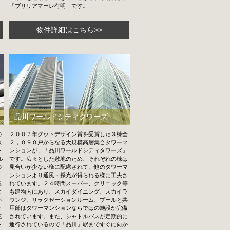
「ブリリアマーレ有明」です。
物件詳細はこちら>>
品川ワールドシティタワーズ
の
２００７年グットデザイン賞を受賞した３棟全
駅
２，０９０戸からなる大規模高層集合タワーマ
ン
ンションが、「品川ワールドシティタワーズ」
ル
です。広々とした敷地のため、それぞれの棟は
の
見合いが少ない様に配慮されて、他のタワーマ
ト
ンションより通風・採光が得られる様に工夫さ
業
れています。２４時間スーパー、クリニック等
な
も建物内にあり、スカイダイニング、スカイラ
が
ウンジ、リラクゼーションルーム、プールと共
ケ
用部はタワーマンションならではの施設か完備
充
されています。また、シャトルバスが定期的に
を
運行されているので「品川」駅まですぐに向か