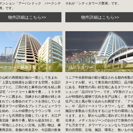
マンション「アーバンドック パークシテ
それが「シティタワーズ豊洲」です。
洲」です。
物件詳細はこちら>>
物件詳細はこちら>>
ークコート麻布十番
品川Ｖタワー
小山町の再開発計画の一環として生まれ
リニア中央新幹線の駅が建設される都内有数
「上質な信頼感をお届けする空間」を設計
ターミナル駅、そして東京南の玄関口、品川
セプトに、三田の杜と麻布台の杜を結ぶ新
にある、利便性の高い好立地にあるタワーマ
邸宅「パークコート麻布十番」。１５９作
ションが「品川Vタワー」です。V字形のフォ
アートに囲まれ、洗練された建物が緑と水
ムが特徴的な建物で北向き住戸は無く、全て
まれている都会のオアシスを演出していま
住戸に光と風が取り込められ眺望です。「ア
東京タワーが望めるプレミアムビューラウ
レ」や「品川イーストワンタワー」など、商
を始め、ジムや緑豊かなラウンジ等、ハイ
施設が多数あり生活をするには十分の環境に
リティな共用部を完備しています。大江戸
ります。また、駅からは雨に濡れずに行き来
南北線「麻布十番」駅から徒歩3分と、都
出来き、メヂィカルゾーンのおかげで身体の
一等地にふさわしい立地。お買い物は、麻
アも万全です。タワーマンションならではの
番商店街。老舗の有名店や、今話題の飲食
実の共用部。立地、施設、環境と、無いもの