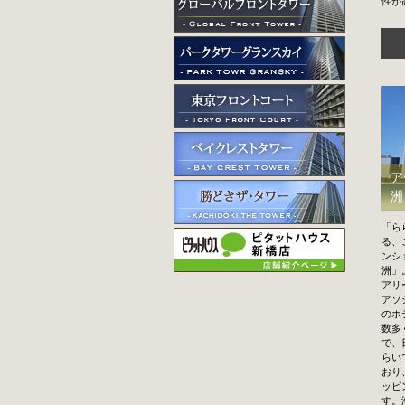
性が
ア
洲
「ら
る、
ンシ
洲」
アリ
アソ
のホ
数多
で、
らい
おり
ッピ
す。