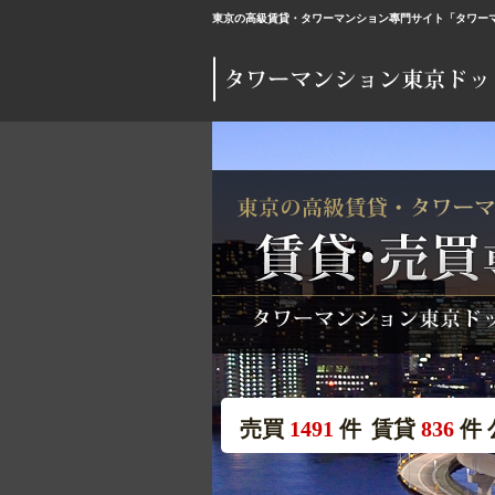
東京の高級賃貸・タワーマンション專門サイト「タワーマ
売買
1491
件
賃貸
836
件