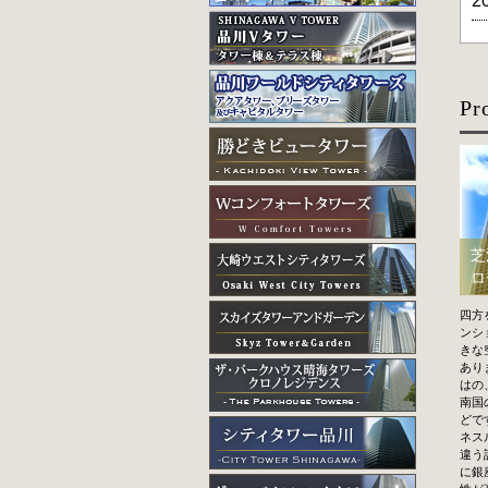
2
Pr
芝
ロ
四方
ンシ
きな
あり
はの
南国
どで
ネス
違う
に銀