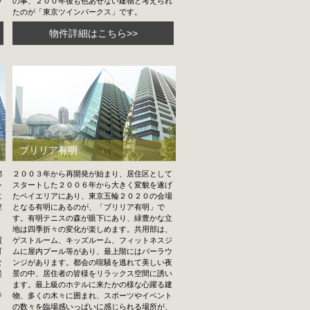
ウ
の事、２００年後も色あせない建物と考えられ
たのが「東京ツインパークス」です。
物件詳細はこちら>>
ブリリア有明
都
２００３年から再開発が始まり、居住区として
シ
スタートした２００６年から大きく変貌を遂げ
に
たベイエリアにあり、東京五輪２０２０の会場
豊
となる有明にあるのが、「ブリリア有明」で
す。有明テニスの森が眼下にあり、緑豊かな立
、
地は四季折々の変化が楽しめます。共用部は、
買
ゲストルーム、キッズルーム、フィットネスジ
町
ムに屋内プール等があり、最上階にはバーラウ
な
ンジがあります。都会の喧騒を逃れて美しい夜
起
景の中、居住者の皆様をリラックス空間に誘い
。
ます。最上級のホテルに来たかの様な心躍る建
ジ
物、多くの木々に囲まれ、スポーツやイベント
、
の数々を臨場感いっぱいに感じられる場所が、