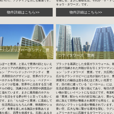
高いので、アクティブな方にも最適です。
を感じる、まさに都会生活。それが「ザ・ト
キョウ・タワーズ」です。
物件詳細はこちら>>
物件詳細はこちら>>
ーバンドックパークシティ 豊
シティタワーズ 豊洲
らぽーと豊洲」と並んで豊洲の顔ともいえ
ブラックを基調とした全面ガラスウォール。
このエリアの代表的なタワーマンションマ
会的で洗練された外観が目を引くタワーマン
ョン「アーバンドックパークシティ 豊
ョン「シティタワーズ 豊洲」です。大広間
。共用部分のデザインは、世界のラグジュ
広がるグランドロビーには光が溢れており、
ーホテルを手掛けるハーシュ・ベドナー・
洲運河との融合は息を呑むほど美しい光景で
シエイツが監修。世界中に点在する五つ星
す。目の前に建っている「ビバホーム」には
テルの様な、洗練された共用部や調度品が
生活必需品が数多く取り揃えてあり、毎日の
く溢れています。まさに最高級のホテル
い物が楽しいイベントになるほどです。有楽
日々生活をする夢が叶うと言っても良いく
線「豊洲」駅から４分の好立地にあり、豊か
です。また「ららぽーと豊洲」に直結して
緑に加えて照明が整備され夜間でも明るく、
、生活用品はもちろんの事、映画館やショ
伏のないフラットな歩道が整備されています
ング、食事を楽しめる施設が多数ありま
青い空、広大な海に繋がる運河を望む、ラグ
海を感じ、四季を体感する。元港にあるタ
ュアリーホテルに匹敵するタワーマンション