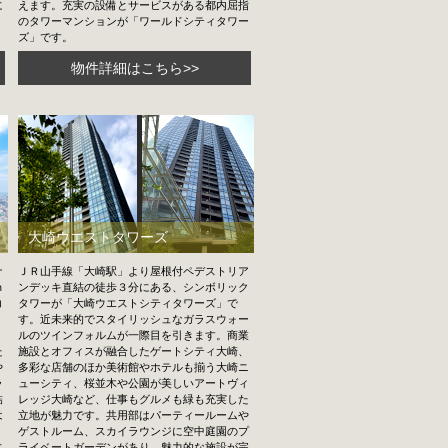
に
えます。充実の設備とサービスがある都内屈指
のタワーマンションが「ワールドシティタワー
ズ」です。
物件詳細はこちら>>
大崎ウエストタワーズ
ナ
ＪＲ山手線「大崎駅」より屋根付ペデストリア
ｍ
ンデッキ直結の徒歩３分にある、シンボリック
コ
タワーが「大崎ウエストシティタワーズ」で
す。近未来的でスタイリッシュなガラスウォー
ルのツインフォルムが一際目を引きます。商業
た
施設とオフィスが融合したゲートシティ大崎、
や
多彩な店舗のほか美術館やホテルも揃う大崎ニ
ラ
ューシティ、桜並木や公園が美しいアートヴィ
詰
レッジ大崎など、仕事もグルメも緑も充実した
は
立地が魅力です。共用部はパーティールームや
。
ゲストルーム、スカイラウンジに空中庭園のプ
に
ライベートガーデンがあり、魅力的な施設が完