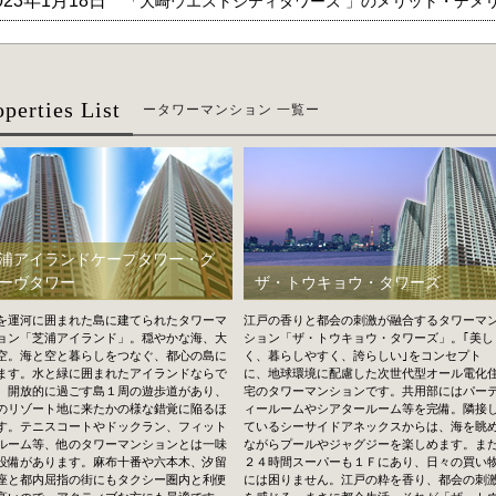
023年1月18日
「大崎ウエストシティタワーズ 」のメリット・デメ
operties List
ータワーマンション 一覧ー
浦アイランドケープタワー・グ
ーヴタワー
ザ・トウキョウ・タワーズ
を運河に囲まれた島に建てられたタワーマ
江戸の香りと都会の刺激が融合するタワーマ
ョン「芝浦アイランド」。穏やかな海、大
ション「ザ・トウキョウ・タワーズ」。｢美し
空。海と空と暮らしをつなぐ、都心の島に
く、暮らしやすく、誇らしい｣をコンセプト
ます。水と緑に囲まれたアイランドならで
に、地球環境に配慮した次世代型オール電化
、開放的に過ごす島１周の遊歩道があり、
宅のタワーマンションです。共用部にはパー
のリゾート地に来たかの様な錯覚に陥るほ
ィールームやシアタールーム等を完備。隣接
す。テニスコートやドックラン、フィット
ているシーサイドアネックスからは、海を眺
ルーム等、他のタワーマンションとは一味
ながらプールやジャグジーを楽しめます。ま
設備があります。麻布十番や六本木、汐留
２４時間スーパーも１Ｆにあり、日々の買い
座と都内屈指の街にもタクシー圏内と利便
には困りません。江戸の粋を香り、都会の刺