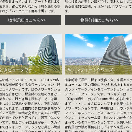
ど多数集まっています。アートを感じ水や
見つけるのが難しいほどです。変わりゆく街
癒され、都心でありながら下町を感じる場
ある個性的な建物、それが「品川Vタワー」で
それが「パークコート麻布十番」です。
す。
物件詳細はこちら>>
物件詳細はこちら>>
どきビュータワー
Ｗコンフォートタワーズ
結の地上５２F建て、約４，７００㎡の広
有楽町線「辰巳」駅より徒歩６分、東雲キャ
誇る公園が隣接するタワーマンション「勝
ルコートエリアの南側にそびえる地上１８０
ビュータワー」です。他のタワーマンショ
のランドマークツインタワーマンション「Ｗ
追随を許さない、駅直結の立地の良さが一
ンフォートタワーズ」です。コンセプトは
魅力です。勝どき橋を渡れば、そこは銀
【Cityの感性、そしてResortの安らぎを心ゆく
少し歩けば築地や月島があり、下町の温か
まで・・・】。まさにコンセプトを具現化し
感じられます。建物内に多数の飲食店やシ
タワーマンションです。共用部は、ラウンジ
ピング施設、建物が交差点にあるので周辺
フィットネスルーム、ゲストルームにスカイ
てが揃っていると言っても、過言ではない
ウンジ、キッズルーム等、欲しいものが全て
いです。屋上デッキには緑が多く、スカイ
まっているタワーマンションです。お買い物
キではレインボーブリッジなど美しい眺望
都内屈指の販売面積を誇る「イオン東雲」へ
めます。また、シアタールームやゲストハ
日常の全てが、こちらで賄えるはずです。東