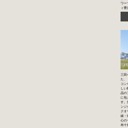
ワー
ィ豊
パ
三田
た、
コン
しい
品の
に包
す。
ンジ
クオ
線・
心の
布十