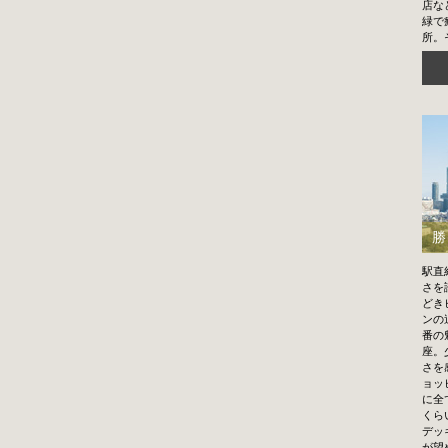
店な
緑で
所。
勝
駅直
さを
どき
ンの
番の
座。
さを
ョッ
に全
くら
デッ
が望