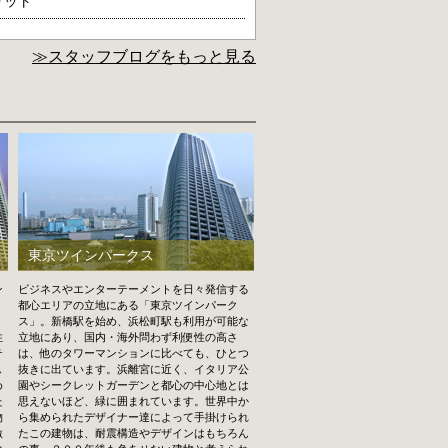
リット
≫スタッフブログをもっと見る
東京ツインパークス
ン
ビジネスやエンターテーメントを日々発信する
都心エリアの立地にある「東京ツインパーク
ス」。新橋駅を始め、浜松町駅も利用が可能な
住
立地にあり、国内・海外問わず利便性の高さ
テ
は、他のタワーマンションに比べても、ひとつ
し
抜きに出ています。浜離宮に近く、イタリア公
め
園やシークレットガーデンと都心の中心地とは
た
思えないほど、緑に囲まれています。世界中か
物
ら集められたデザイナー達によって手掛けられ
激
たこの建物は、耐震構造やデザインはもちろん