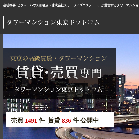
会社概要| ピタットハウス新橋店（株式会社スリーワイズエステート）が運営するタワーマンシ
売買
1491
件
賃貸
836
件
公開中