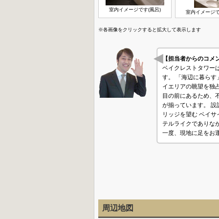
室内イメージです(風呂)
室内イメージで
※各画像をクリックすると拡大して表示します
【担当者からのコ
ベイクレストタワー
す。 「海辺に暮ら
イエリアの眺望を独占
目の前にあるため、
が揃っています。 
リッジを望む ベイサ
テルライクでありなが
一度、現地に足をお
周辺地図