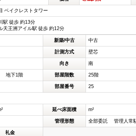
目 ベイクレストタワー
駅 徒歩 約13分
天王洲アイル駅 徒歩 約12分
新築/中古
中古
計測方式
壁芯
向き
南
階 地下1階
部屋階数
25階
部屋番号
25
m²
延べ床面積
m²
管理形態
全部委託 管理人常
礼金