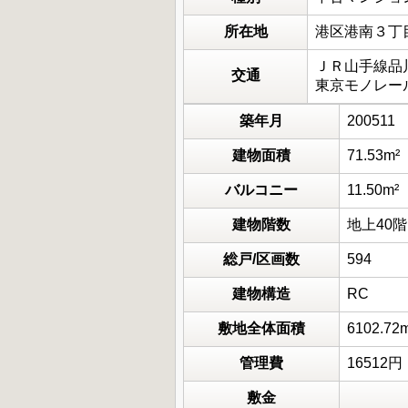
所在地
港区港南３丁
ＪＲ山手線品川
交通
東京モノレール
築年月
200511
建物面積
71.53m²
バルコニー
11.50m²
建物階数
地上40
総戸/区画数
594
建物構造
RC
敷地全体面積
6102.72
管理費
16512円
敷金