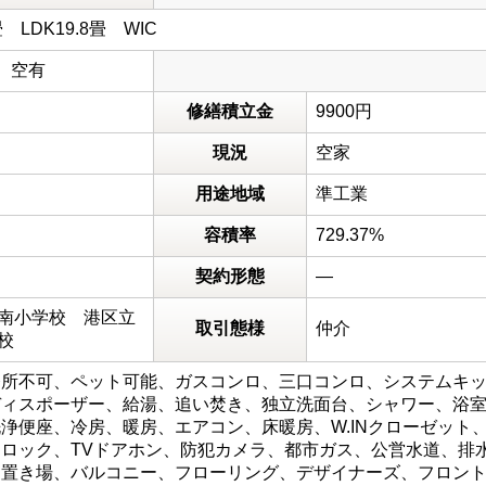
.1畳 LDK19.8畳 WIC
0円 空有
修繕積立金
9900円
現況
空家
用途地域
準工業
容積率
729.37%
契約形態
―
南小学校 港区立
取引態様
仲介
校
所不可、ペット可能、ガスコンロ、三口コンロ、システムキッ
ディスポーザー、給湯、追い焚き、独立洗面台、シャワー、浴
浄便座、冷房、暖房、エアコン、床暖房、W.INクローゼット
ロック、TVドアホン、防犯カメラ、都市ガス、公営水道、排
ク置き場、バルコニー、フローリング、デザイナーズ、フロン