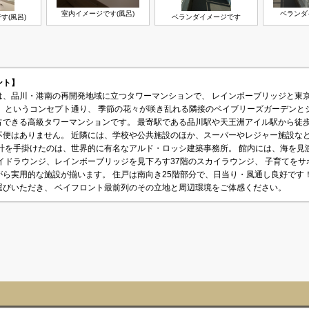
室内イメージです(風呂)
ベランダ
す(風呂)
ベランダイメージです
メント】
は、品川・港南の再開発地域に立つタワーマンションで、 レインボーブリッジと東
す」というコンセプト通り、 季節の花々が咲き乱れる隣接のベイブリーズガーデンと
できる高級タワーマンションです。 最寄駅である品川駅や天王洲アイル駅から徒歩
不便はありません。 近隣には、学校や公共施設のほか、スーパーやレジャー施設など
設計を手掛けたのは、世界的に有名なアルド・ロッシ建築事務所。 館内には、海を見
イドラウンジ、レインボーブリッジを見下ろす37階のスカイラウンジ、 子育てをサ
ら実用的な施設が揃います。 住戸は南向き25階部分で、日当り・風通し良好です！
運びいただき、 ベイフロント最前列のその立地と周辺環境をご体感ください。