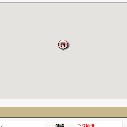
ン
価格
ご成約済