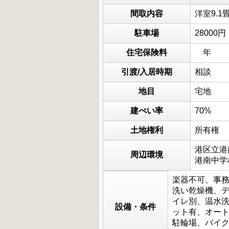
間取内容
洋室9
駐車場
2800
住宅保険料
年
引渡/入居時期
相談
地目
宅地
建ぺい率
70%
土地権利
所有権
港区立港
周辺環境
港南中学
楽器不可、事務
洗い乾燥機、
イレ別、温水洗
設備・条件
ット有、オート
駐輪場、バイ