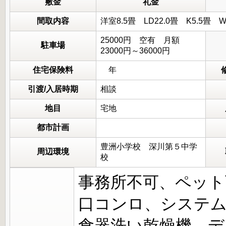
敷金
礼金
間取内容
洋室8.5畳 LD22.0畳 K5.5
25000円 空有 月額
駐車場
23000円～36000円
住宅保険料
年
引渡/入居時期
相談
地目
宅地
都市計画
豊洲小学校 深川第５中学
周辺環境
校
事務所不可、ペット
口コンロ、システム
食器洗い乾燥機、デ