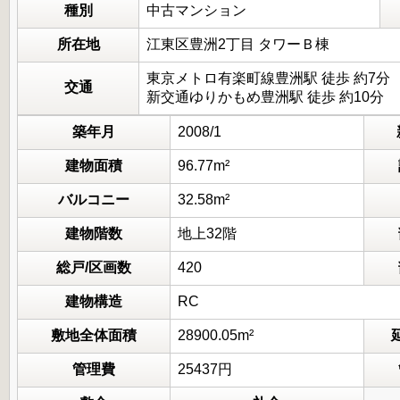
種別
中古マンション
所在地
江東区豊洲2丁目 タワーＢ棟
東京メトロ有楽町線豊洲駅 徒歩 約7分
交通
新交通ゆりかもめ豊洲駅 徒歩 約10分
築年月
2008/1
建物面積
96.77m²
バルコニー
32.58m²
建物階数
地上32階
総戸/区画数
420
建物構造
RC
敷地全体面積
28900.05m²
管理費
25437円