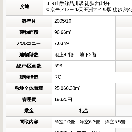
ＪＲ山手線品川駅 徒歩 約14分
交通
東京モノレール天王洲アイル駅 徒歩 約4
築年月
2005/10
建物面積
96.66m²
バルコニー
7.03m²
建物階数
地上42階 地下2階
総戸/区画数
593
建物構造
RC
敷地全体面積
25,060.38m²
管理費
19320円
敷金
礼金
間取内容
洋室7.0畳 洋室6.3畳 洋室5.5畳