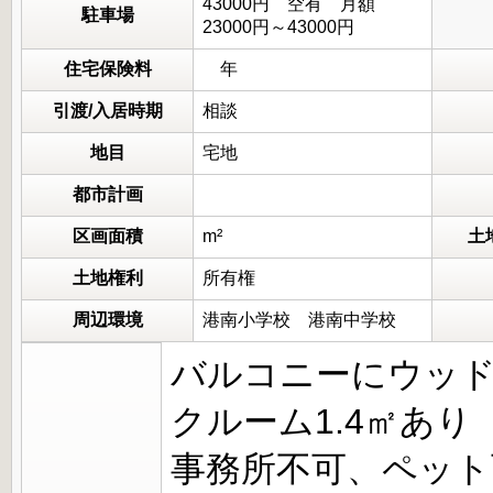
43000円 空有 月額
駐車場
23000円～43000円
住宅保険料
年
引渡/入居時期
相談
地目
宅地
都市計画
区画面積
m²
土
土地権利
所有権
周辺環境
港南小学校 港南中学校
バルコニーにウッ
クルーム1.4㎡あり
事務所不可、ペット