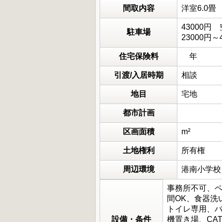
間取内容
洋室6.0
43000円
駐車場
23000円～
住宅保険料
年
引渡/入居時期
相談
地目
宅地
都市計画
区画面積
m²
土地権利
所有権
周辺環境
港南小学校
事務所不可、ペ
間OK、食器洗
トイレ専用、バ
設備・条件
機置き場、CA