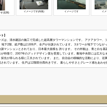
イメージです(内装)
イメージです
イメ
す(玄関)
メント】
ーズは、清水建設の施工で完成した超高層タワーマンションです。 アクアタワー、
、地下2階、総戸数は2,009戸、全戸が分譲されています。 3タワーが地下でつな
分譲マンションとされており、日本最大規模を 誇ります。 その外観は、青と白を基
性が特徴で、2007年のグッドデザイン賞を受賞しています。敷地中央部には広大な
・採光が得られる様に工夫されています。 また、自治会の積極的な活動により、近
されています。 住戸は12階部分西向きです。 暮らしやすさとグレード感をあわ