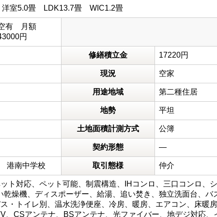
畳 洋室5.0畳 LDK13.7畳 WIC1.2畳
 空有 月額
43000円
修繕積立金
17220円
現況
空家
用途地域
第二種住居
地勢
平坦
土地面積計測方式
公簿
契約形態
―
 港南中学校
取引態様
仲介
ット対応、ペット可能、制震構造、IHコンロ、三口コンロ、シ
い乾燥機、ディスポーザー、給湯、追い焚き、独立洗面台、バ
ス・トイレ別、温水洗浄便座、冷房、暖房、エアコン、床暖房、
TV、CSアンテナ、BSアンテナ、光ファイバー、地デジ対応