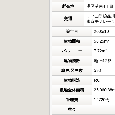
所在地
港区港南4丁目
ＪＲ山手線品川駅
交通
東京モノレール
築年月
2005/10
建物面積
58.25m²
バルコニー
7.72m²
建物階数
地上42階
総戸/区画数
593
建物構造
RC
敷地全体面積
25,060.38m
管理費
12720円
敷金