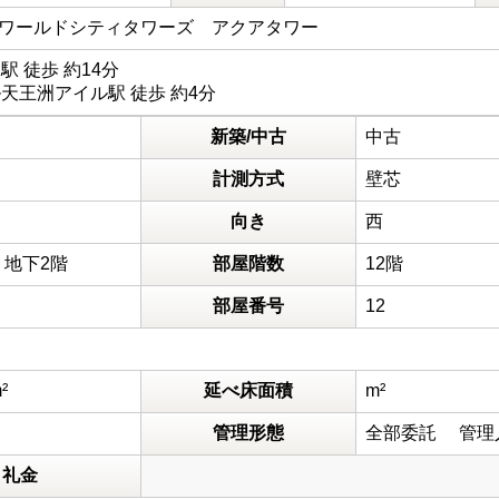
 ワールドシティタワーズ アクアタワー
 徒歩 約14分
天王洲アイル駅 徒歩 約4分
新築/中古
中古
計測方式
壁芯
向き
西
 地下2階
部屋階数
12階
部屋番号
12
²
延べ床面積
m²
管理形態
全部委託 管理
礼金