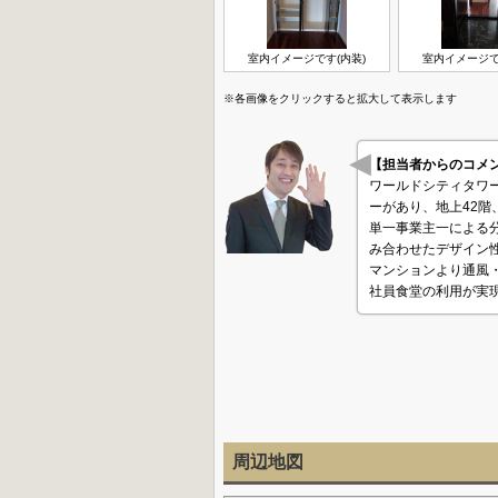
室内イメージです(内装)
室内イメージで
※各画像をクリックすると拡大して表示します
【担当者からのコ
ワールドシティタワ
ーがあり、地上42階
単一事業主一による
み合わせたデザイン
マンションより通風
社員食堂の利用が実現
周辺地図