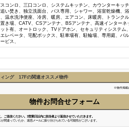
ガスコンロ、三口コンロ、システムキッチン、カウンターキッ
追い焚き、独立洗面台、バス専用、シャワー、浴室乾燥機、浴室1
、温水洗浄便座、冷房、暖房、エアコン、床暖房、トランクルー
置き場、CATV、CSアンテナ、BSアンテナ、高速インター
ット有、オートロック、TVドアホン、セキュリティシステム
、エレベータ、宅配ボックス、駐車場有、駐輪場、専用庭、バ
サービス、
ィング 17Fの関連オススメ物件
※物件掲載
物件お問合せフォーム
え、ご送信ください。3営業日以内に担当者より返信させていただきます。
スが間違っていたか、迷惑メールに振り分けられている可能性がございます。