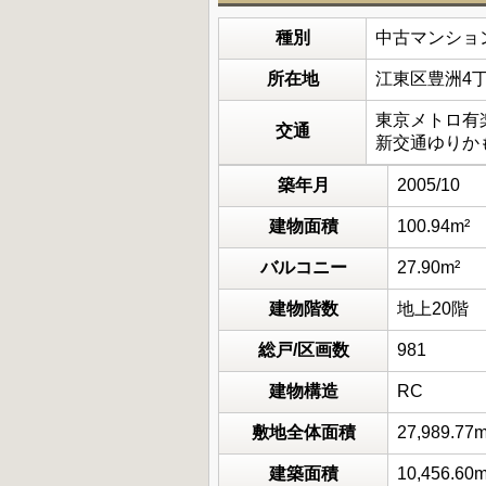
種別
中古マンショ
所在地
江東区豊洲4
東京メトロ有楽
交通
新交通ゆりかも
築年月
2005/10
建物面積
100.94m²
バルコニー
27.90m²
建物階数
地上20階
総戸/区画数
981
建物構造
RC
敷地全体面積
27,989.77m
建築面積
10,456.60m