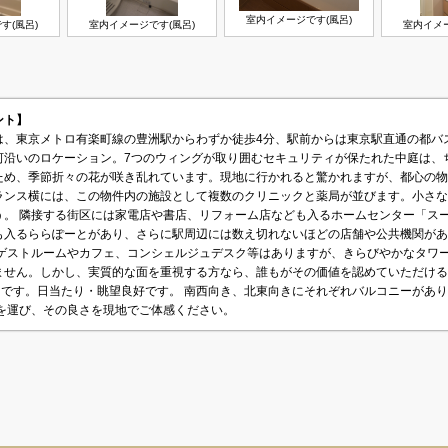
室内イメージです(風呂)
す(風呂)
室内イメージです(風呂)
室内イメー
メント】
は、東京メトロ有楽町線の豊洲駅からわずか徒歩4分、駅前からは東京駅直通の都バ
河沿いのロケーション。7つのウィングが取り囲むセキュリティが保たれた中庭は、
ため、季節折々の花が咲き乱れています。現地に行かれると驚かれますが、都心の物
ランス横には、この物件内の施設として複数のクリニックと薬局が並びます。小さな
う。 隣接する街区には家電店や書店、リフォーム店なども入るホームセンター「ス
も入るららぽーとがあり、さらに駅周辺には数え切れないほどの店舗や公共機関があ
 ゲストルームやカフェ、コンシェルジュデスク等はありますが、きらびやかなタワ
ません。しかし、実質的な面を重視する方なら、誰もがその価値を認めていただける
向きです。日当たり・眺望良好です。 南西向き、北東向きにそれぞれバルコニーがあ
足を運び、その良さを現地でご体感ください。