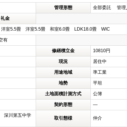
管理形態
全部委託 管理
礼金
 洋室5.5畳 洋室5.5畳 和室6.0畳 LDK18.0畳 WI
円 空有
修繕積立金
10810円
現況
居住中
用途地域
準工業
地勢
平坦
土地面積計測方式
公簿
契約形態
―
 深川第五中学
取引態様
仲介