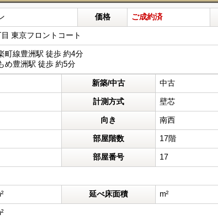
ン
価格
ご成約済
丁目 東京フロントコート
町線豊洲駅 徒歩 約4分
め豊洲駅 徒歩 約5分
新築/中古
中古
計測方式
壁芯
向き
南西
部屋階数
17階
部屋番号
17
²
延べ床面積
m²
²