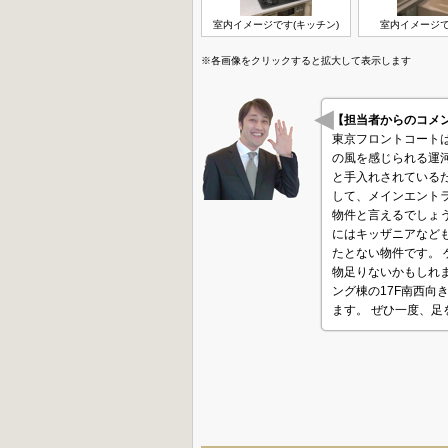
室内イメージです(キッチン)
室内イメージで
※各画像をクリックすると拡大して表示します
【担当者からのコ
東京フロントコート
の風を感じられる運
と手入れされている
して、メインエント
物件と言えるでしょ
にはキッザニアなど
たとない物件です。
物足りないかもしれ
ング棟の17F南西
ます。 ぜひ一度、