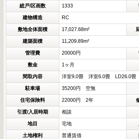
総戸/区画数
1333
建物構造
RC
敷地全体面積
17,027.68m²
建築面積
11,209.89m²
管理費
20000円
敷金
1ヶ月
間取内容
洋室9.0畳 洋室6.0畳 LD26
駐車場
35200円 空無
住宅保険料
22000円 2年
引渡/入居時期
相談
地目
宅地
土地権利
普通賃借