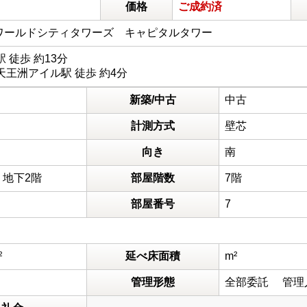
価格
ご成約済
 ワールドシティタワーズ キャピタルタワー
 徒歩 約13分
王洲アイル駅 徒歩 約4分
新築/中古
中古
計測方式
壁芯
向き
南
 地下2階
部屋階数
7階
部屋番号
7
²
延べ床面積
m²
管理形態
全部委託 管理