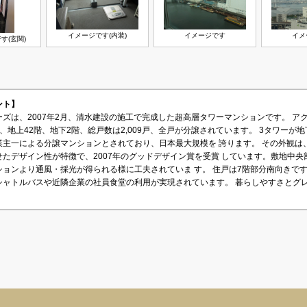
イメージです(内装)
イメージです
イメ
す(玄関)
メント】
ズは、2007年2月、清水建設の施工で完成した超高層タワーマンションです。 ア
、地上42階、地下2階、総戸数は2,009戸、全戸が分譲されています。 3タワー
業主一による分譲マンションとされており、日本最大規模を 誇ります。 その外観は
たデザイン性が特徴で、2007年のグッドデザイン賞を受賞 しています。敷地中
ションより通風・採光が得られる様に工夫されていま す。 住戸は7階部分南向きで
シャトルバスや近隣企業の社員食堂の利用が実現されています。 暮らしやすさとグ