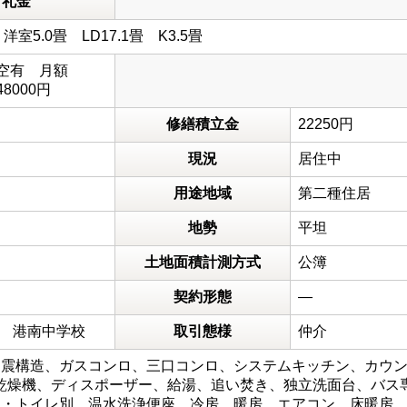
礼金
畳 洋室5.0畳 LD17.1畳 K3.5畳
 空有 月額
48000円
修繕積立金
22250円
現況
居住中
用途地域
第二種住居
地勢
平坦
土地面積計測方式
公簿
契約形態
―
 港南中学校
取引態様
仲介
震構造、ガスコンロ、三口コンロ、システムキッチン、カウン
乾燥機、ディスポーザー、給湯、追い焚き、独立洗面台、バス
ス・トイレ別、温水洗浄便座、冷房、暖房、エアコン、床暖房