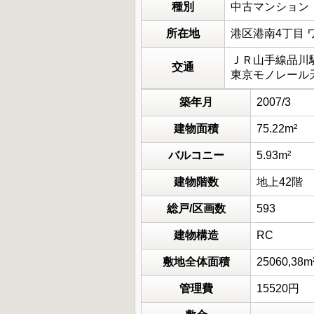
種別
中古マンション
所在地
港区港南4丁目
ＪＲ山手線品川駅
交通
東京モノレール天
築年月
2007/3
建物面積
75.22m²
バルコニー
5.93m²
建物階数
地上42階
総戸/区画数
593
建物構造
RC
敷地全体面積
25060,38m
管理費
15520円