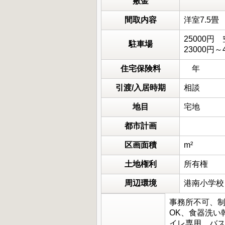
敷金
間取内容
洋室7.5
25000円
駐車場
23000円～
住宅保険料
年
引渡/入居時期
相談
地目
宅地
都市計画
区画面積
m²
土地権利
所有権
周辺環境
港南小学校
事務所不可、制
OK、食器洗い
イレ専用、バ