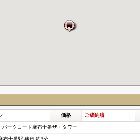
ン
価格
ご成約済
目 パークコート麻布十番ザ・タワー
布十番駅 徒歩 約3分