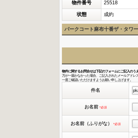
物件番号
25518
状態
成約
パークコート麻布十番ザ・タワー 
物件に関するお問合せは下記のフォームにご記入のう
万が一届かなかった場合、ご記入されたメールアドレ
一度ご確認いただけますようお願い申し上げます。
件名
お名前
*必須
お名前（ふりがな）
*必須