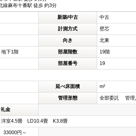
線麻布十番駅 徒歩 約3分
新築/中古
中古
計測方式
壁芯
向き
北東
 地下1階
部屋階数
19階
部屋番号
19
延べ床面積
m²
管理形態
全部委託 管理
礼金
畳 洋室4.5畳 LD10.4畳 K3.8畳
 33000円～