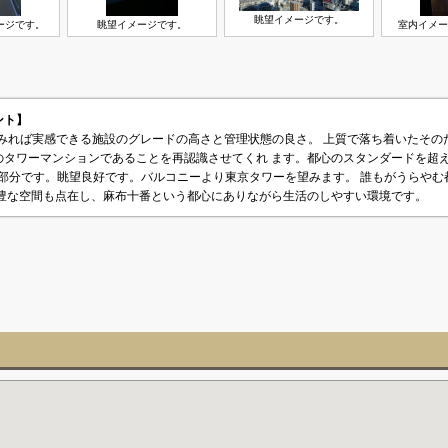
眺望イメージです。
ージです。
眺望イメージです。
室内イメー
メント】
てみれば実感できる施設のグレードの高さと管理状態の良さ。 上質で落ち着いたそ
のタワーマンションであることを再認識させてくれ ます。都心のスタンダードを超
階部分です。眺望良好です。バルコニーより東京タワーを望みます。 誰もがうらや
緑豊な空間も点在し、麻布十番という都心にありながら生活のしやすい環境です。