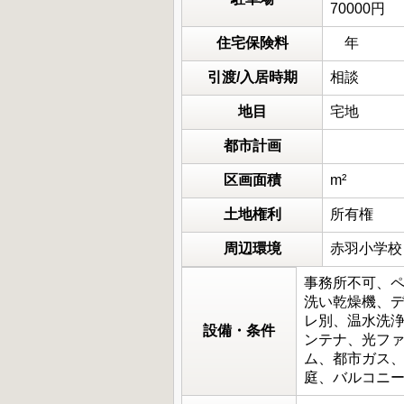
70000円
住宅保険料
年
引渡/入居時期
相談
地目
宅地
都市計画
区画面積
m²
土地権利
所有権
周辺環境
赤羽小学校
事務所不可、ペ
洗い乾燥機、
レ別、温水洗浄
設備・条件
ンテナ、光ファ
ム、都市ガス
庭、バルコニ