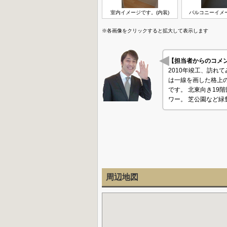
室内イメージです。(内装)
バルコニーイメ
※各画像をクリックすると拡大して表示します
【担当者からのコ
2010年竣工、訪れ
は一線を画した格上
です。 北東向き19
ワー。 芝公園など
周辺地図