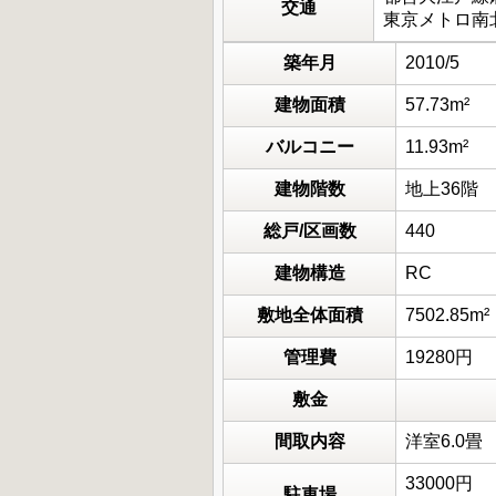
交通
東京メトロ南北
築年月
2010/5
建物面積
57.73m²
バルコニー
11.93m²
建物階数
地上36階
総戸/区画数
440
建物構造
RC
敷地全体面積
7502.85m²
管理費
19280円
敷金
間取内容
洋室6.0
33000円
駐車場