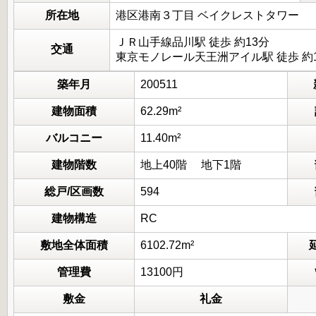
所在地
港区港南３丁目 ベイクレストタワー
ＪＲ山手線品川駅 徒歩 約13分
交通
東京モノレール天王洲アイル駅 徒歩 約
築年月
200511
建物面積
62.29m²
バルコニー
11.40m²
建物階数
地上40階 地下1階
総戸/区画数
594
建物構造
RC
敷地全体面積
6102.72m²
管理費
13100円
敷金
礼金