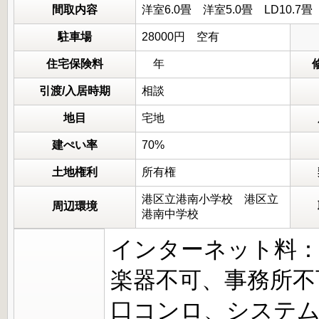
間取内容
洋室6.0畳 洋室5.0畳 LD10.
駐車場
28000円 空有
住宅保険料
年
引渡/入居時期
相談
地目
宅地
建ぺい率
70%
土地権利
所有権
港区立港南小学校 港区立
周辺環境
港南中学校
インターネット料：9
楽器不可、事務所不
口コンロ、システ