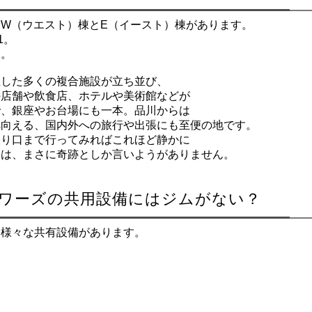
W（ウエスト）棟とE（イースト）棟があります。
1。
2。
生した多くの複合施設が立ち並び、
の店舗や飲食店、ホテルや美術館などが
で、銀座やお台場にも一本。品川からは
へ向える、国内外への旅行や出張にも至便の地です。
入り口まで行ってみればこれほど静かに
実は、まさに奇跡としか言いようがありません。
タワーズの共用設備にはジムがない？
、様々な共有設備があります。