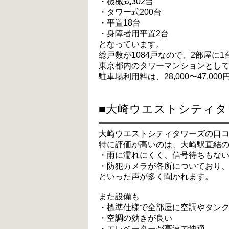
・機械式302台
・タワー式200台
・平置18台
・身障者用平置2台
となっています。
総戸数が1084戸なので、2部屋に
東京都内のタワーマンションとし
駐車場利用料は、28,000〜47,00
■大崎ウエストシティ
大崎ウエストシティタワーズの口
特に評価が高いのは、大崎駅直結
・雨に濡れにくく、信号待ちもな
・防犯カメラが各所についており
といった声が多く聞かれます。
また設備も
・標準仕様で全部屋に空調やタン
・空調の効きが良い
・エレベーターが高速で快適