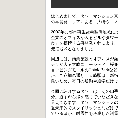
はじめまして、タワーマンション
の再開発エリアにある、大崎ウエ
2002年に都市再生緊急整備地域
企業のオフィスが入るビルやタワ
市」を標榜する再開発方針により
先進地区となりました。
周辺には、商業施設とオフィスが
テルが入る大崎ニューシティ、桜
ョッピングモールのThink Par
た、ご存知の通り、大崎駅は、新
良いため、毎日の通勤や通学だけ
今回ご紹介するタワーは、その山手
分。道すがら緑を感じていただき
見えてきます。タワーマンションの
近未来的でスタイリッシュなだけ
ているほか、耐震性を考慮した制