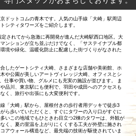
専門スタッフがおまちしております。
東京ドットコムの青木です。人気の山手線「大崎」駅周辺
ストシティタワーズをご紹介します。
に指定されてから急激に再開発が進んだ大崎駅西口地区。大
ーマンションが立ち並ぶだけでなく、「サステイナブル都
、環境や緑化、温暖化防止に配慮した街づくりがなされた
融合したゲートシティ大崎、さまざまな店舗や美術館、ホ
並木や公園が美しいアートヴィレッジ大崎、オフィスとシ
kなど、仕事や買い物、グルメにも充実の施設が並びます。 ま
宿や品川、東京駅にも便利で、羽田や成田へのアクセスも
でなく、旅行や出張にも大変便利です。
線「大崎」駅から、屋根付きの歩行者用デッキで徒歩3
ながら歩いていただくと、すぐにタワーの入り口がすぐに
多いこの地域でもひときわ目立つ2棟のタワーは、外観が
でなく、夏の室温を上がりにくくする工夫が外壁に施され
震コアウォール構造など、最先端の技術が駆使されていま