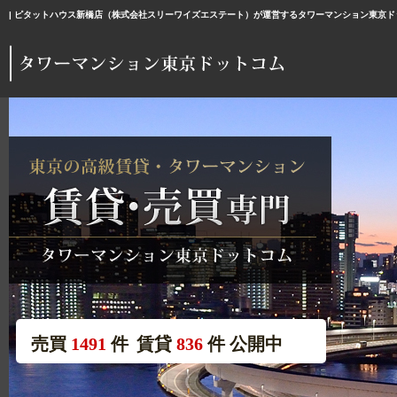
| ピタットハウス新橋店（株式会社スリーワイズエステート）が運営するタワーマンション東京ド
売買
1491
件
賃貸
836
件
公開中