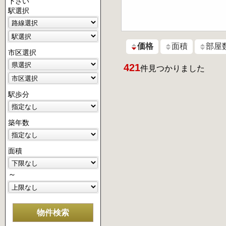
下さい
駅選択
価格
面積
部屋
市区選択
421
件見つかりました
駅歩分
築年数
面積
～